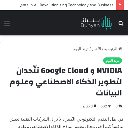
Intelligent Agents in AI: Revolutionizing Technology and Business
بحث
الق
عن
الرئيسية
/
الأخبار
/
ترند اليوم
ترند اليوم
NVIDIA و Google Cloud تتّحدان
لتطوير الذكاء الاصطناعي وعلوم
البيانات
0
502
3 دقائق
في ظل التقدم التكنولوجي الكبير ، لا تزال الشركات التقنية تعيش
تنافساً كبيراً في مجال تطوير نماذج الذكاء الاصطناعي وعلوم