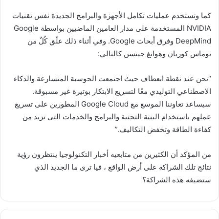
كما وتستخدم عمليات تكامل الأجهزة والبرامج الجديدة نفس تقنيات
NVIDIA المستخدمة على مدار العامين الماضيين بواسطة Google
DeepMind وفرق أبحاث Google. وفي أثناء ذلك علّق كُلٌ من
توماس كوريان وهوانغ جينسن كالتالي:
“نحن عند نقطة انعطاف حيث اجتمعت الحوسبة المتسارعة والذكاء
الاصطناعي التوليدي معًا لتسريع الابتكار بوتيرة غير مسبوقة.
سيساعد تعاوننا الموسع مع Google Cloud المطورين على تسريع
عملهم باستخدام البنية التحتية والبرامج والخدمات التي تزيد من
كفاءة الطاقة وتخفض التكاليف.”
من المؤكد أن الكثيرين من متابعيه أخبار التكنولوجيا ينتظرون رؤية
نتائج تلك الشراكة على أرض الواقع ، فيا ترى ما الجديد الذي
ستضيفه هذه الشراكة؟