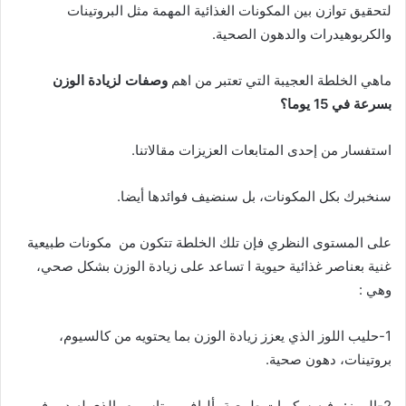
لتحقيق توازن بين المكونات الغذائية المهمة مثل البروتينات
والكربوهيدرات والدهون الصحية.
ماهي الخلطة العجيبة التي تعتبر من اهم
وصفات لزيادة الوزن
بسرعة في 15 يوما؟
استفسار من إحدى المتابعات العزيزات مقالاتنا.
سنخبرك بكل المكونات، بل سنضيف فوائدها أيضا.
على المستوى النظري فإن تلك الخلطة تتكون من مكونات طبيعية
غنية بعناصر غذائية حيوية ا تساعد على زيادة الوزن بشكل صحي،
وهي :
1-حليب اللوز الذي يعزز زيادة الوزن بما يحتويه من كالسيوم،
بروتينات، دهون صحية.
2-الموز: وفيه سكريات طبيعية، ألياف، بوتاسيوم، الذي له دور في