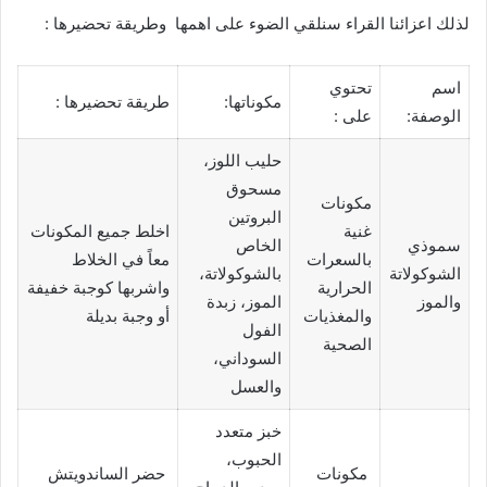
لذلك اعزائنا القراء سنلقي الضوء على اهمها وطريقة تحضيرها :
اسم
تحتوي
مكوناتها:
طريقة تحضيرها :
الوصفة:
على :
حليب اللوز،
مسحوق
مكونات
البروتين
غنية
اخلط جميع المكونات
سموذي
الخاص
بالسعرات
معاً في الخلاط
الشوكولاتة
بالشوكولاتة،
الحرارية
واشربها كوجبة خفيفة
والموز
الموز، زبدة
والمغذيات
أو وجبة بديلة
الفول
الصحية
السوداني،
والعسل
خبز متعدد
الحبوب،
مكونات
حضر الساندويتش