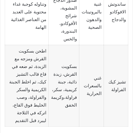
صدور الدجاج
ساندوتش
غنية
وتناوله كوجبة غداء
المشوية،
الافوكادو
بالبروتينات
محتوية على العديد
شرائح
والدجاج
والدهون
من العناصر الغذائية
الأفوكادو،
الصحية
الهامة
البندورة،
والخس
اطحن بسكويت
القرش ومزجه مع
بسكويت
الزبدة، ثم ضعه في
القرش، زبدة
قاع قالب التشيز
غني
تشيز كيك
ذائبة، جبنة
كيك، ثم اخلط الجبنة
بالسعرات
الفراولة
كريمية، سكر،
الكريمية والسكر
الحرارية
فراولة،وكريمة
والفراولة، وصب
الخفق
الخليط فوق القاع،
اتركه في الثلاجة
ليبرد قبل التقديم