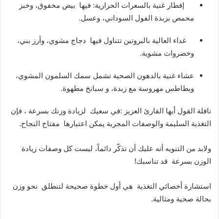
إفطار غنية بالسعرات الحرارية: فيها بيض مخفوق، وخبز
محمص بزبدة الفول السوداني، وعسل.
غداء العالية بالبروتين تتناول فيها دجاج مشوي، وأرز بني،
وخضروات مشوية.
عشاء غنية بالدهون الصحية تشمل سمك السلمون المشوي،
وبطاطس مهروسة مع زبدة، و سبانخ مطهوة.
نافلة القول أيها القارئ العزيز :في سعيك لزيادة وزنك بسرعة ، فإن
التغذية السليمة والوصفات المجربة يمكن اعتبارها مفتاح النجاح.
ولابد من التنويه أنه عليك أن تذكّر دائماً، ليست كل وصفات زيادة
الوزن بسرعة قد تناسبك!
استشارة أخصائي التغذية هي أول خطوة صحيحة لتنطلق نحو وزن
بحالة صحية ومثالية.