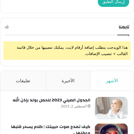
تابعنا
هذا الويدجت يتطلب إضافة أرقام لايت، يمكنك تنصيبها من خلال قائمة
القالب > تنصيب الإضافات.
الأشهر
الأخيرة
تعليقات
الجدول الصيني 2023 للحمل بولد بإذن الله
أغسطس 2, 2023
كيف تمدح صوت حبيبتك | كلام يسحر قلبها
وعقلها ..