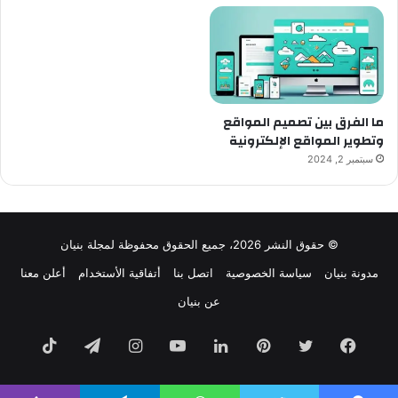
ما الفرق بين تصميم المواقع
وتطوير المواقع الإلكترونية
سبتمبر 2, 2024
© حقوق النشر 2026، جميع الحقوق محفوظة لمجلة بنيان
مدونة بنيان
سياسة الخصوصية
اتصل بنا
أتفاقية الأستخدام
أعلن معنا
عن بنيان
فيسبوك
تويتر
بينتيريست
لينكدإن
يوتيوب
انستقرام
تيلقرام
TikTok