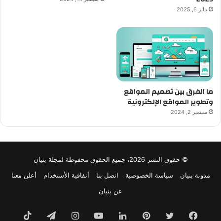
يناير 6, 2025
ما الفرق بين تصميم المواقع
وتطوير المواقع الإلكترونية
سبتمبر 2, 2024
© حقوق النشر 2026، جميع الحقوق محفوظة لمجلة بنيان
مدونة بنيان
سياسة الخصوصية
اتصل بنا
أتفاقية الأستخدام
أعلن معنا
عن بنيان
فيسبوك
تويتر
بينتيريست
لينكدإن
يوتيوب
انستقرام
تيلقرام
TikTok