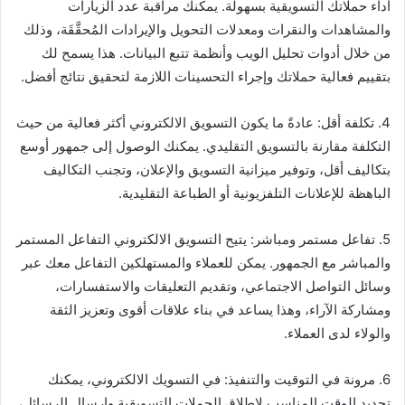
أداء حملاتك التسويقية بسهولة. يمكنك مراقبة عدد الزيارات
والمشاهدات والنقرات ومعدلات التحويل والإيرادات المُحقَّقَة، وذلك
من خلال أدوات تحليل الويب وأنظمة تتبع البيانات. هذا يسمح لك
بتقييم فعالية حملاتك وإجراء التحسينات اللازمة لتحقيق نتائج أفضل.
4. تكلفة أقل: عادةً ما يكون التسويق الالكتروني أكثر فعالية من حيث
التكلفة مقارنة بالتسويق التقليدي. يمكنك الوصول إلى جمهور أوسع
بتكاليف أقل، وتوفير ميزانية التسويق والإعلان، وتجنب التكاليف
الباهظة للإعلانات التلفزيونية أو الطباعة التقليدية.
5. تفاعل مستمر ومباشر: يتيح التسويق الالكتروني التفاعل المستمر
والمباشر مع الجمهور. يمكن للعملاء والمستهلكين التفاعل معك عبر
وسائل التواصل الاجتماعي، وتقديم التعليقات والاستفسارات،
ومشاركة الآراء، وهذا يساعد في بناء علاقات أقوى وتعزيز الثقة
والولاء لدى العملاء.
6. مرونة في التوقيت والتنفيذ: في التسويك الالكتروني، يمكنك
تحديد الوقت المناسب لإطلاق الحملات التسويقية وإرسال الرسائل،