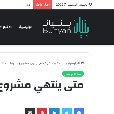
hnology and Business
الجمعة, أغسطس 7 2026
أخبار عاجلة
الرئيسية
الأخبار
الرئيسية
/
سياحة و سفر
/
متى ينتهي مشروع حديقة الملك
سياحة و سفر
متى ينتهي مشروع 
فيسبوك
تويتر
لينكدإن
بينتيريست
مشاركة عبر البريد