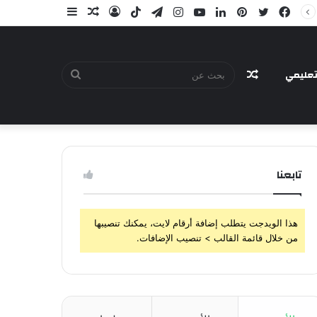
فيسبوك
تويتر
بينتيريست
لينكدإن
يوتيوب
انستقرام
تيلقرام
‫TikTok
تسجيل
مقال
إضافة
الدخول
عشوائي
عمود
جانبي
عليمي
مقال
بحث
تابعنا
عشوائي
عن
هذا الويدجت يتطلب إضافة أرقام لايت، يمكنك تنصيبها
من خلال قائمة القالب > تنصيب الإضافات.