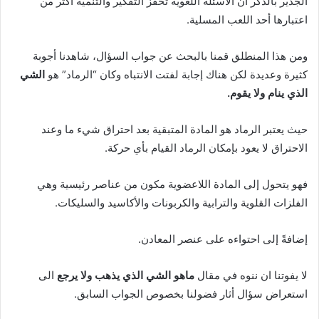
الجدير بالذكر أن الأسئلة اللغوية تحفز التفكير والتنمية أكثر من
اعتبارها أحد اللعب المسلية.
ومن هذا المنطلق قمنا بالبحث عن جواب السؤال، شاهدنا أجوبة
كثيرة وعديدة لكن هناك إجابة لفتت الانتباه وكان “الرماد” هو
الشي
الذي ينام ولا يقوم.
حيث يعتبر الرماد هو المادة المتبقية بعد احتراق شيء ما وعند
الاحتراق لا يعود بإمكان الرماد القيام بأي حركة.
فهو يتحول إلى المادة اللاعضوية مكون من عناصر رئيسية وهي
الفلزات القلوية والترابية والكربونات والأكاسيد والسليكات.
إضافةً إلى احتواءه على عنصر المعادن.
لا يفوتنا ان ننوه في مقال
ماهو الشي الذي يذهب ولا يرجع
الى
استعراض سؤال أثار فضولنا بخصوص الجواب السابق.