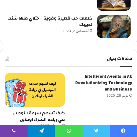
كلمات حب قصيرة وقوية | اختاري منها شئت
لحبيبك
أغسطس 2, 2023
مقالات بنيان
Intelligent Agents in AI:
Revolutionizing Technology
and Business
يونيو 28, 2025
كيف تسهم سرعة التوصيل
في زيادة الشراء اونلاين
مايو 19, 2025
يسبوك
تويتر
واتساب
تيلقرام
ڤايبر