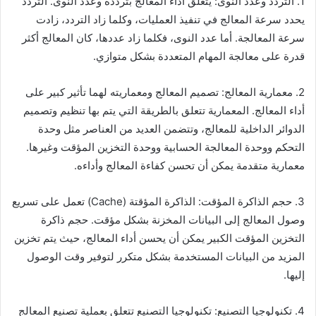
1. التردد وعدد النوى: يتعلق أداء المعالج بتردده وعدد النوى. التردد
يحدد سرعة المعالج في تنفيذ العمليات، وكلما زاد التردد، زادت
سرعة المعالجة. أما عدد النوى، فكلما زاد عددها، كان المعالج أكثر
قدرة على معالجة المهام المتعددة بشكل متوازي.
2. معمارية المعالج: تصميم المعالج ومعماريته لهما تأثير كبير على
أداء المعالج. المعمارية تتعلق بالطريقة التي يتم بها تنظيم وتصميم
الدوائر الداخلية للمعالج، وتتضمن العديد من العناصر مثل وحدة
التحكم ووحدة المعالجة الحسابية ووحدة التخزين المؤقت وغيرها.
معمارية متقدمة يمكن أن تحسن كفاءة المعالج وأداءه.
3. حجم الذاكرة المؤقت: الذاكرة المؤقتة (Cache) تعمل على تسريع
وصول المعالج إلى البيانات المخزنة بشكل مؤقت. حجم ذاكرة
التخزين المؤقت الكبير يمكن أن يحسن أداء المعالج، حيث يتم تخزين
المزيد من البيانات المستخدمة بشكل متكرر لتوفير وقت الوصول
إليها.
4. تكنولوجيا التصنيع: تكنولوجيا التصنيع تتعلق بعملية تصنيع المعالج