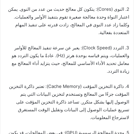
2. النوى (Cores): يتكون كل معالج حديث من عدد من النوى. يمكن
اعتبار النواة وحدة معالجة صغيرة تقوم بتنفيذ الأوامر والعمليات.
وكلما زاد عدد النوى في المعالج، زادت قدرته على تنفيذ المهام
المتعددة بفعالية.
3. التردد (Clock Speed): يعبر عن سرعة تنفيذ المعالج للأوامر
والعمليات، ويتم قياسه بوحدة هرتز (Hz). عادةً ما يكون التردد هو
معامل تحديد الأداء الأساسي للمعالج، حيث يتزايد أداء المعالج مع
زيادة التردد.
4. ذاكرة التخزين المؤقت (Cache Memory): تعتبر ذاكرة التخزين
المؤقت جزءًا من المعالج وتستخدم لتخزين البيانات التي يتم
الوصول إليها بشكل متكرر. تساعد ذاكرة التخزين المؤقت على
تسريع عمليات الوصول إلى البيانات وتقليل الوقت المستغرق
لاسترجاع المعلومات.
5. وحدة المعالجة الرسومية (GPU): في بعض المعالجات، قد يكون