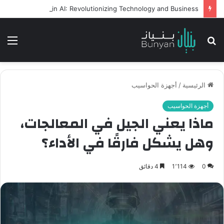
Intelligent Agents in AI: Revolutionizing Technology and Business
بحث
الق
عن
الرئيسية
/
أجهزة الحواسيب
أجهزة الحواسيب
ماذا يعني الجيل في المعالجات،
وهل يشكل فارقًا في الأداء؟
0
1٬114
4 دقائق