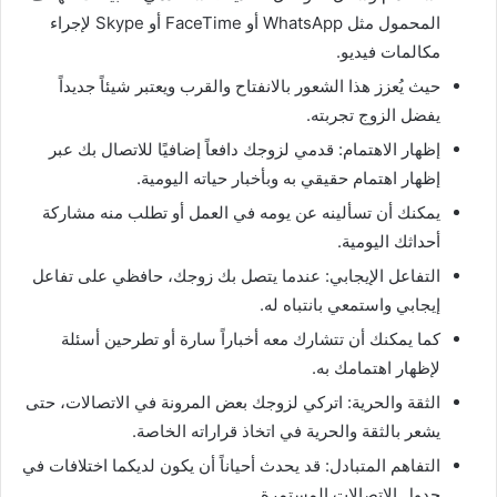
المحمول مثل WhatsApp أو FaceTime أو Skype لإجراء
مكالمات فيديو.
حيث يُعزز هذا الشعور بالانفتاح والقرب ويعتبر شيئاً جديداً
يفضل الزوج تجربته.
إظهار الاهتمام: قدمي لزوجك دافعاً إضافيًا للاتصال بك عبر
إظهار اهتمام حقيقي به وبأخبار حياته اليومية.
يمكنك أن تسألينه عن يومه في العمل أو تطلب منه مشاركة
أحداثك اليومية.
التفاعل الإيجابي: عندما يتصل بك زوجك، حافظي على تفاعل
إيجابي واستمعي بانتباه له.
كما يمكنك أن تتشارك معه أخباراً سارة أو تطرحين أسئلة
لإظهار اهتمامك به.
الثقة والحرية: اتركي لزوجك بعض المرونة في الاتصالات، حتى
يشعر بالثقة والحرية في اتخاذ قراراته الخاصة.
التفاهم المتبادل: قد يحدث أحياناً أن يكون لديكما اختلافات في
جدول الاتصالات المستمرة.