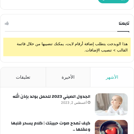
تابعنا
هذا الويدجت يتطلب إضافة أرقام لايت، يمكنك تنصيبها من خلال قائمة
القالب > تنصيب الإضافات.
الأشهر
الأخيرة
تعليقات
الجدول الصيني 2023 للحمل بولد بإذن الله
أغسطس 2, 2023
كيف تمدح صوت حبيبتك | كلام يسحر قلبها
وعقلها ..