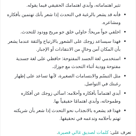
تثير اهتماماته، وأبدي اهتمامك الحقيقي فيما يقوله.
فأنه قد يشعر بالرغبة في التحدث إذا شعر بأنك تهتمين بأفكاره
ومشاعره.
اخلقي جواً مريحاً: حاولي خلق جو مريح وودود للتحدث.
فهذا سيساعد زوجك على الشعور بالارتياح والثقة عندما يشعر
بأن المكان آمن وخالٍ من الانتقادات أو الإجبار.
استخدمي لغة الجسد المفتوحة: حافظي على لغة جسدية
مفتوحة وودية أثناء التحدث مع جوزك.
مثل التبسّم والابتسامات الصغيرة، لأنها تساعد على إظهار
رغبتك في التواصل.
أبدي اهتماماً بأفكاره وأحلامه: اسألي زوجك عن أفكاره
وطموحاته، وأبدي اهتمامًا حقيقياً بها.
فهذا قد يشعره بالانجذاب نحو التحدث إذا شعر بأن شريكته
تهتم بأحلامه وتدعمه في تحقيقها.
تعرف على:
كلمات لصديق غالي قصيرة
.