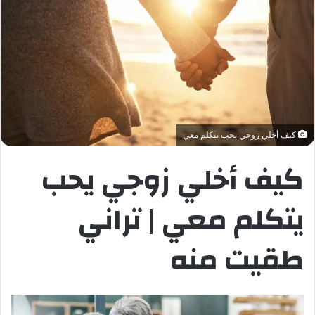
كيف أخلي زوجي يحب يتكلم معي
كيف أخلي زوجي يحب
يتكلم معي | تراني
طقيت منه