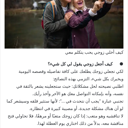
كيف أخلي زوجي يحب يتكلم معي
● كيف أجعل زوجي يقول لي كل شيء؟
لكي تجعلي زوجك يطلعك على كافة تفاصيله وقصصه اليومية
ويخبرك بكل شيء، التزمي بهذه النصائح:
اطلبي نصيحته لحل مشكلاتكِ: حيث ستجعلينه يشعر بالثقة في
نفسه، وأنه بإمكانه التواصل معكِ هو الآخر وأخذ رأيك.
تجنبي عبارة “يجب أن نتحدث في …”: لأنها ستثير قلقه وسيشعر كما
لو أن هناك مشكلة جديدة، أو مصيبة كبيرة في انتظاره.
لا تناقشيه وهو متعب: إذا كان زوجك متعبًا أو مرهقًا، فلا تحاولي فتح
مناقشة معه، بدلاً من ذلك اختاري يوم العطلة لهذا.