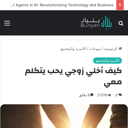
كيف تسهم سرعة التوصيل في زيادة الشراء اونلاين
بحث
الق
عن
الرئيسية
/
منوعات
/
الأسرة والمجتمع
الأسرة والمجتمع
كيف أخلي زوجي يحب يتكلم
معي
0
2٬076
6 دقائق