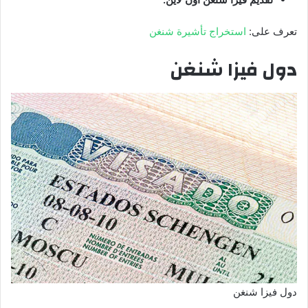
تعرف على:
استخراج تأشيرة شنغن
دول فيزا شنغن
دول فيزا شنغن