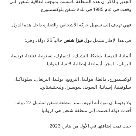
الجدير بالذكر أن هذه المنطقة تأسست بموجب اتفاقية شنغن التي
وقعت في عام 1985 في بلدة شنغن بلوكسمبورج.
فهي تهدف إلى تسهيل حركة الأشخاص والتجارة داخل هذه الدول.
في هذا الإطار تشمل
دول فيزا شنغن
حالياً 26 دولة، وهي:
ألمانيا، النمسا، بلجيكا، التشيك، الدنمارك، إستونيا، فنلندا، فرنسا،
اليونان، المجر، أيسلندا، إيطاليا، لاتفيا، ليتوانيا.
لوكسمبورج، مالطا، هولندا، النرويج، بولندا، البرتغال، سلوفاكيا،
سلوفينيا، إسبانيا، السويد، سويسرا، وليختنشتاين.
ولا يفوتنا أن ننوه أنه اليوم، تمتد منطقة شنغن لتشمل 27 دولة،
أحدث دولة انضمت إلى منطقة شنغن هي كرواتيا.
حيث تمت إضافتها في الأول من يناير، 2023.