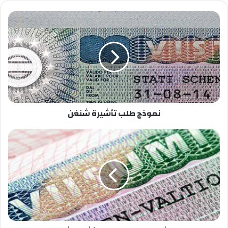
نموذج طلب تأشيرة شنغن