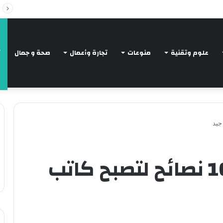
Intelligent Agents in AI: Revolutionizing Tec
علوم وتقنية
منوعات
تجارة وأعمال
صحة و جمال
ت
كتابة مقال | أهم 10 نصائح لتصبح كاتب