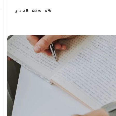
0
561
3 دقائق