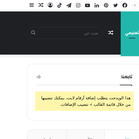
فيسبوك
تويتر
بينتيريست
لينكدإن
يوتيوب
انستقرام
تيلقرام
‫TikTok
تسجيل
مقال
إضافة
الدخول
عشوائي
عمود
جانبي
عليمي
مقال
بحث
تابعنا
عشوائي
عن
هذا الويدجت يتطلب إضافة أرقام لايت، يمكنك تنصيبها
من خلال قائمة القالب > تنصيب الإضافات.