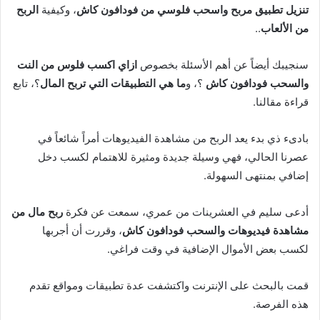
تنزيل تطبيق مربح واسحب فلوسي من فودافون
كاش
، وكيفية
الربح
من الألعاب
..
سنجيبك أيضاً عن أهم الأسئلة بخصوص
ازاي اكسب فلوس من النت
والسحب فودافون كاش
؟، و
ما
هي التطبيقات التي تربح المال
؟، تابع
قراءة مقالنا.
بادىء ذي بدء يعد الربح من مشاهدة الفيديوهات أمراً شائعاً في
عصرنا الحالي، فهي وسيلة جديدة ومثيرة للاهتمام لكسب دخل
إضافي بمنتهى السهولة.
أدعى سليم في العشرينات من عمري، سمعت عن فكرة
ربح مال من
مشاهدة فيديوهات والسحب فودافون
كاش
، وقررت أن أجربها
لكسب بعض الأموال الإضافية في وقت فراغي.
قمت بالبحث على الإنترنت واكتشفت عدة تطبيقات ومواقع تقدم
هذه الفرصة.