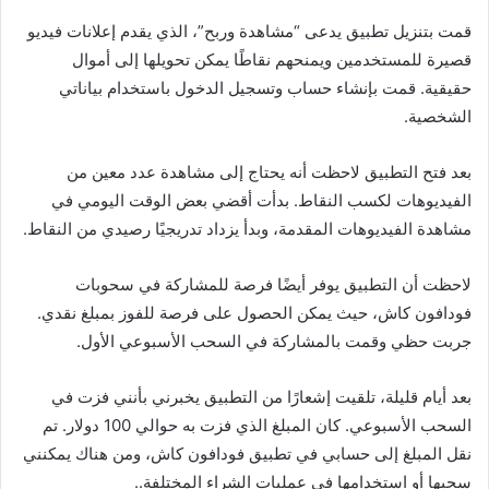
قمت بتنزيل تطبيق يدعى “مشاهدة وربح”، الذي يقدم إعلانات فيديو
قصيرة للمستخدمين ويمنحهم نقاطًا يمكن تحويلها إلى أموال
حقيقية. قمت بإنشاء حساب وتسجيل الدخول باستخدام بياناتي
الشخصية.
بعد فتح التطبيق لاحظت أنه يحتاج إلى مشاهدة عدد معين من
الفيديوهات لكسب النقاط. بدأت أقضي بعض الوقت اليومي في
مشاهدة الفيديوهات المقدمة، وبدأ يزداد تدريجيًا رصيدي من النقاط.
لاحظت أن التطبيق يوفر أيضًا فرصة للمشاركة في سحوبات
فودافون كاش، حيث يمكن الحصول على فرصة للفوز بمبلغ نقدي.
جربت حظي وقمت بالمشاركة في السحب الأسبوعي الأول.
بعد أيام قليلة، تلقيت إشعارًا من التطبيق يخبرني بأنني فزت في
السحب الأسبوعي. كان المبلغ الذي فزت به حوالي 100 دولار. تم
نقل المبلغ إلى حسابي في تطبيق فودافون كاش، ومن هناك يمكنني
سحبها أو استخدامها في عمليات الشراء المختلفة..