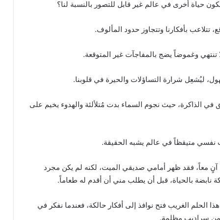
كون حياة أخرى في عالم غير قابل للتصور بالنسبة لنا؟
ع، تتلاعب بأفكارنا وتتجاوز حدود المألوف.
ا تنتهي وغموضاً يضج بالمفاجآت غير المتوقعة.
ل، ليُشعِل شرارة التساؤلات والحيرة في قلوبنا.
لق في الذاكرة، حيث نجوم السماء بدت مُتلألئة والهدوء يخيم على
 نفسي متيقظاً في عالم يشبه الحقيقة.
 آنٍ معاً، فقد ظهر أمامي صديقي الميت، لكنه لم يكن مجرد
نابضة بالحياة، قبل أن يطلب مني أن أقدم له طعاماً.
ذا الحلم الغريب فتح نوافذ إلى أفكار حالكة، فعندما نفكر في
 من سراديب مظلمة.