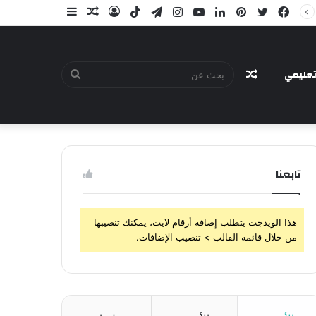
فيسبوك
تويتر
بينتيريست
لينكدإن
يوتيوب
انستقرام
تيلقرام
‫TikTok
تسجيل
مقال
إضافة
الدخول
عشوائي
عمود
جانبي
عليمي
مقال
بحث
تابعنا
عشوائي
عن
هذا الويدجت يتطلب إضافة أرقام لايت، يمكنك تنصيبها
من خلال قائمة القالب > تنصيب الإضافات.