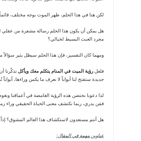
لكن هنا في هذا الحلم، ظهر الموت بوجه مختلف، قائماً ومت
هل يمكن أن يكون هذا الحلم رسالة مشفرة من عقلي الب
مجرد العبث البسيط لخيالي؟
ومهما كان التفسير، فإن هذا الحلم سيظل يثير سؤالاً 
فلعل
رؤية الميت في المنام يتكلم معك ويأكل
تذكّرنا أ
جديدة ستفتح لنا أبواباً لا نعرف ما يكمن وراءها، أبواباً تُذكِ
لذا دعونا نحتضن هذه الرؤية الغامضة في أعماقنا ونغو
فمَن يدري، ربما نكتشف معنى الحياة الحقيقي وراء زمن
هل أنتم مستعدون لاستكشاف هذا العالم المشوق؟ إذاً هي
عناوين مهمة في المقال: