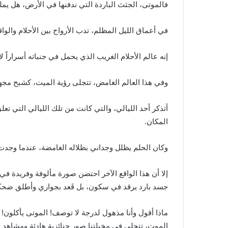
فالموتى، الجثث الباردة التي ندفنها في الأرض، هل يمل
في أعماق الليل المظلم، تدب الأرواح بين الأحلام والواق
إنه عالم الأحلام الغريب الذي يحمل في جنباته أسراراً ل
وفي هذا العالم الغامض، تتجلى رؤية الميت، كشبح مجهو
أتذكر أحد الليالي، والتي كانت من تلك الليالي التي تع
المكان.
وكان الحلم يظلل وجداني بظلاله الغامضة، عندما وجدت
إلا أن هذا الواقع الآخر احتضن صورة مألوفة وفريدة في
جسد بارد يرقد في سكون، بل قَعد بجواري وأطلق ضحكة 
ماذا أقول وأنا مذهول لدرجة لا توصف! الموتى يأكلون! ه
الموت، تتجلى في مخيلتنا صور جنائزية هادئة ومشاهد