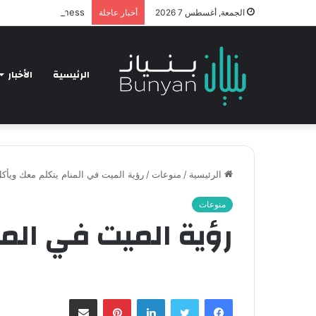
hnology and Business
الجمعة, أغسطس 7 2026
أخبار عاجلة
الرئيسية
الأخبار
الرئيسية
/
منوعات
/
رؤية الميت في المنام يتكلم معك ويأك
منوعات
رؤية الميت في الم
فيسبوك
تويتر
لينكدإن
بينتيريست
مشاركة عبر البريد