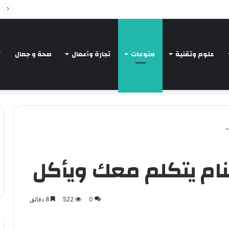
Intelligent Agents in AI: Revolutionizing Tec
علوم وتقنية
منوعات
تجارة وأعمال
صحة و جمال
ت
ل
نام يتكلم معك ويأكل
0
522
8 دقائق