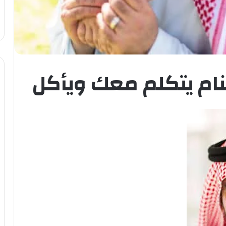
نام يتكلم معك ويأكل