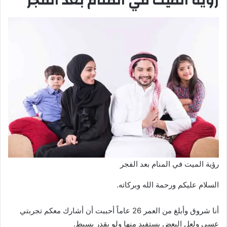
رؤية الميت في المنام بعد الفجر
رؤية الميت في المنام بعد الفجر
السلام عليكم ورحمة الله وبركاته.
أنا شروق وأبلغ من العمر 26 عاماً أحببت أن أشارك معكم تجربتي
عسى ولعل البعض يستفيد منها ولو بقدر بسيط.