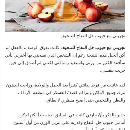
تجربتي مع حبوب خل التفاح للتنحيف
تجربتي مع حبوب خل التفاح للتنحيف
كانت تفوق الوصف، بالفعل لم
أكن أتخيل هذه النتيجة رغم إن الشخص الذي نصحني بها أخبرني بأني
سأفقد الكثير من وزني واستعيد رشاقتي لكنني لم أصدق إلى حين
جربت بنفسي.
لقد عانيت من فرط بدانتي كثيراً بعد الحمل والولادة، وراحت الدهون
تترك جميع الأماكن وتتراكم كصفّ العسكر في منطقة الأرداف
والبطن والفخذين حتى أصبح منظري لا يطاق.
جدير بالذكر بأنّ جارتي كانت في السابق بدينة جداً لكنها ذكرت
أمامي حبوب خل التفاح وقدرته على تنزيل الوزن من أول أسبوع
لذلك رغبت كثيراً بأن أجرب بنفسي.