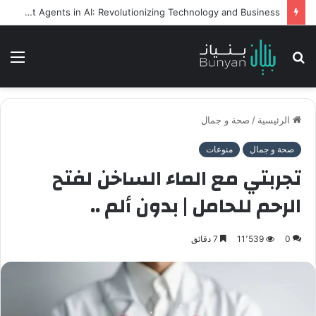
Intelligent Agents in AI: Revolutionizing Technology and Business
بحث
الق
عن
الرئيسية
/
صحة و جمال
صحة و جمال
منوعات
تجربتي مع الماء الساخن لفتح
الرحم للحامل | بدون ألم ..
0
11٬539
7 دقائق