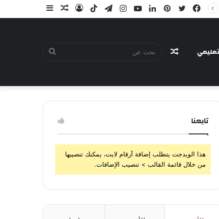
فيسبوك
تويتر
بينتيريست
لينكدإن
يوتيوب
انستقرام
تيلقرام
‫TikTok
تسجيل
مقال
إضافة
الدخول
عشوائي
عمود
جانبي
عليمي
مقال
بحث
تابعنا
عشوائي
عن
هذا الويدجت يتطلب إضافة أرقام لايت، يمكنك تنصيبها
من خلال قائمة القالب > تنصيب الإضافات.