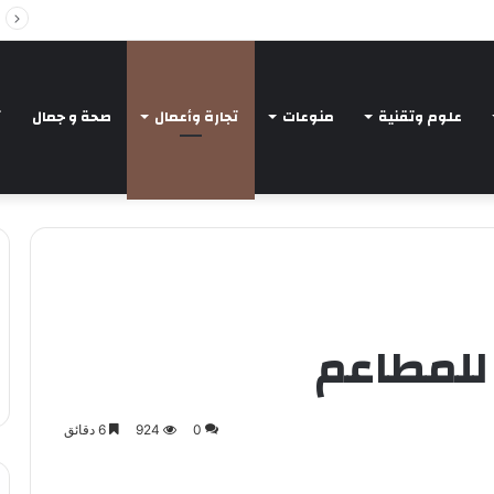
Intelligent Agents in AI: Revolutionizing Tec
علوم وتقنية
منوعات
تجارة وأعمال
صحة و جمال
ت
 للمطاعم
0
924
6 دقائق