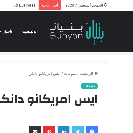
hnology and Business
الجمعة, أغسطس 7 2026
أخبار عاجلة
الرئيسية
الأخبار
الرئيسية
/
منوعات
/
ايس امريكانو دانكن
منوعات
ايس امريكانو دانك
فيسبوك
تويتر
لينكدإن
بينتيريست
مشاركة عبر البريد