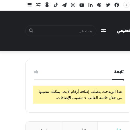
فيسبوك
تويتر
بينتيريست
لينكدإن
يوتيوب
انستقرام
تيلقرام
‫TikTok
تسجيل
مقال
إضافة
الدخول
عشوائي
عمود
جانبي
عليمي
مقال
بحث
تابعنا
عشوائي
عن
هذا الويدجت يتطلب إضافة أرقام لايت، يمكنك تنصيبها
من خلال قائمة القالب > تنصيب الإضافات.