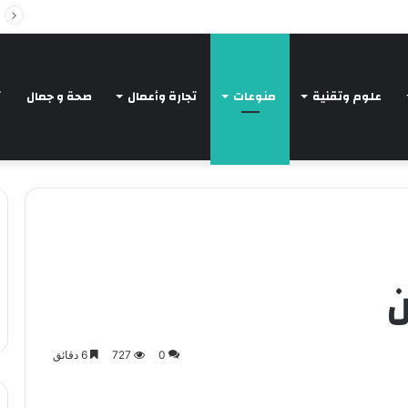
Intelligent Agents in AI: Revolutionizing Tec
علوم وتقنية
منوعات
تجارة وأعمال
صحة و جمال
ت
ن
0
727
6 دقائق