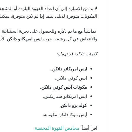
لا بد من الإشارة إلى أن إعداد القهوة الباردة أو المثلجة
المكونات متوفرة لديك، بينما إذا لم تكن متوفرة، يمكن
تماشياً مع ما تم ذكره وللحصول على تجربة استثنائي
والانتعاش في كل رشفة، جرب
ايس امريكانو دانكن
الآن
كلمات دلالية قد تهمك:
ايس امريكانو دانكن.
ايس كوفي دانكن.
مكونات آيس كوفي دانكن.
ايس امريكانو ستاربكس.
كولد برو دانكن.
أيس موكا دانكن مكوناته.
اقرأ أيضاً:
محامص القهوة المختصة