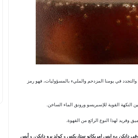
والتجدد في يومنا المزدحم والمليء بالمسؤوليات، فهو رمز
ن النكهة القوية للإسبريسو ورونق الماء الساخن.
وفريد لهذا النوع الرائع من القهوة.
في دانكن
مع
ايس امريكانو ستاربكس
و
كولد برو دانكن
، و
أيس