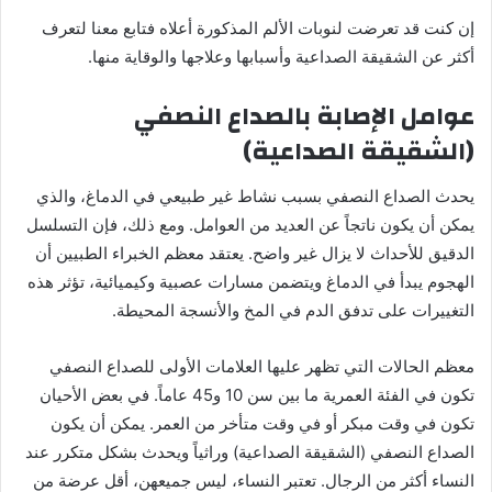
إن كنت قد تعرضت لنوبات الألم المذكورة أعلاه فتابع معنا لتعرف
أكثر عن الشقيقة الصداعية وأسبابها وعلاجها والوقاية منها.
عوامل الإصابة بالصداع النصفي
(الشقيقة الصداعية)
يحدث الصداع النصفي بسبب نشاط غير طبيعي في الدماغ، والذي
يمكن أن يكون ناتجاً عن العديد من العوامل. ومع ذلك، فإن التسلسل
الدقيق للأحداث لا يزال غير واضح. يعتقد معظم الخبراء الطبيين أن
الهجوم يبدأ في الدماغ ويتضمن مسارات عصبية وكيميائية، تؤثر هذه
التغييرات على تدفق الدم في المخ والأنسجة المحيطة.
معظم الحالات التي تظهر عليها العلامات الأولى للصداع النصفي
تكون في الفئة العمرية ما بين سن 10 و45 عاماً. في بعض الأحيان
تكون في وقت مبكر أو في وقت متأخر من العمر. يمكن أن يكون
الصداع النصفي (الشقيقة الصداعية) وراثياً ويحدث بشكل متكرر عند
النساء أكثر من الرجال. تعتبر النساء، ليس جميعهن، أقل عرضة من