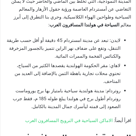
المدينة النموذجية، التي تخلط بين الماضي والحاضر حيث لا يمكن
التغاضي عن أمستردام العاصمة ورؤية حقول الأزهار والمعالم
السياحية وطواحين الهواء الكلاسيكية. وحري بنا التطرق إلى أبرز
معالم
السياحة في هولندا المسافرون العرب
:
لايدن: تبعد عن مدينة امستردام 45 دقيقة أو أقل حسب طريقة
التنقل، وتقع على ضفاف نهر الراين تتميز بالجسور المزخرفة
والكنائس الفخمة والممرات المائية.
لاهاي: مقر الحكومة الهولندية يقصدها الكثير من السياح،
تحتوي محلات تجارية باهظة الثمن بالإضافة إلى العديد من
المتاحف.
روتردام: مدينة هولندية سياحية بامتياز بها برج يوروماست
روتردام أطول برج في هولندا يبلغ طوله 185 م، فقط جرب
الصعود إلى قمته ليأسرك جمال المدينة بالكامل.
اقرأ أيضاً:
الاماكن السياحية في النرويج المسافرون العرب