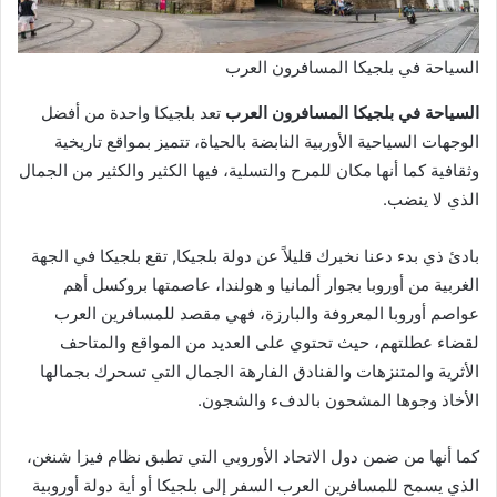
السياحة في بلجيكا المسافرون العرب
السياحة في بلجيكا المسافرون العرب
تعد بلجيكا واحدة من أفضل
الوجهات السياحية الأوربية النابضة بالحياة، تتميز بمواقع تاريخية
وثقافية كما أنها مكان للمرح والتسلية، فيها الكثير والكثير من الجمال
الذي لا ينضب.
بادئ ذي بدء دعنا نخبرك قليلاً عن دولة بلجيكا, تقع بلجيكا في الجهة
الغربية من أوروبا بجوار ألمانيا و هولندا، عاصمتها بروكسل أهم
عواصم أوروبا المعروفة والبارزة، فهي مقصد للمسافرين العرب
لقضاء عطلتهم، حيث تحتوي على العديد من المواقع والمتاحف
الأثرية والمتنزهات والفنادق الفارهة الجمال التي تسحرك بجمالها
الأخاذ وجوها المشحون بالدفء والشجون.
كما أنها من ضمن دول الاتحاد الأوروبي التي تطبق نظام فيزا شنغن،
الذي يسمح للمسافرين العرب السفر إلى بلجيكا أو أية دولة أوروبية