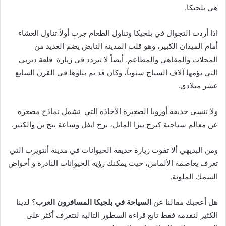
هي بلجيكا.
اذا أردت التجوال في بلجيكا وتناول الطعام جرب أولاً تناول العشاء
أمام الميدان الكبير، وهو قلب المدينة النابض يضم العديد من
المحلات والمقاهي والمطاعم. أيضاً لا تتردد في زيارة قلعة ديربي
التي يؤمها آلاف السياح سنوياً، وكان قد تم بناؤها في القرن السابع
عشر ميلادي.
ولا ننسى حديقة أوروبا الصغيرة الأخاذة التي تشمل نماذج مصغرة
عن معالم سياحية كبرج بيزا المائل، برج ايفل وساعة بيج بن والكثير.
ومن البديهي ألا تفوت زيارة حديقة الحيوانات في مدينة أنتويرب التي
تعرف يعاصمة الألماس، حيث يمكنك رؤية الحيوانات النادرة و أحواض
السمك الملونة.
هل أعجبك مقالنا عن
السياحة في بلجيكا المسافرون العرب
؟ لدينا
الكثير لنقدمه فقط تابع قراءة السطور التالية لتتعرف أكثر على