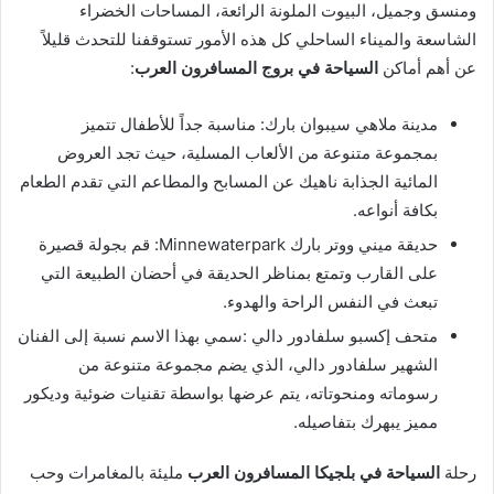
ومنسق وجميل، البيوت الملونة الرائعة، المساحات الخضراء
الشاسعة والميناء الساحلي كل هذه الأمور تستوقفنا للتحدث قليلاً
عن أهم أماكن
السياحة في بروج المسافرون العرب
:
مدينة ملاهي سيبوان بارك: مناسبة جداً للأطفال تتميز
بمجموعة متنوعة من الألعاب المسلية، حيث تجد العروض
المائية الجذابة ناهيك عن المسابح والمطاعم التي تقدم الطعام
بكافة أنواعه.
حديقة ميني ووتر بارك Minnewaterpark: قم بجولة قصيرة
على القارب وتمتع بمناظر الحديقة في أحضان الطبيعة التي
تبعث في النفس الراحة والهدوء.
متحف إكسبو سلفادور دالي :سمي بهذا الاسم نسبة إلى الفنان
الشهير سلفادور دالي، الذي يضم مجموعة متنوعة من
رسوماته ومنحوتاته، يتم عرضها بواسطة تقنيات ضوئية وديكور
مميز يبهرك بتفاصيله.
رحلة
السياحة في بلجيكا المسافرون العرب
مليئة بالمغامرات وحب