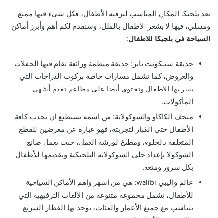
تعد بلجيكا المكان المناسب لترفيه الأطفال، فكل شيء فيها ممتع
ومسلي، فيها لا يشعر الأطفال بالملل، وسنقدم لكم أهم وأبرز أماكن
السياحة في بلجيكا للاطفال
:
حديقة سينكونت ناير: حديقة منظمة ورائعة تقام فيها الحفلات
والعروض، كما تشمل مسارات خاصة بركوب الدراجات التي
يسر بها الأطفال وتحتوي أيضا على مطاعم تقدم أشهى
المأكولات.
متحف الكاكاو والشوكولاتة: من اسمه يستطيع أن يجذب كافة
الأطفال حتى الكبار لتجربته، فهو عبارة عن معرضين للقطع
المتعلقة بالحلوى ومطبخ لورشة العمل، حيث يعمل صانع
الشوكولا بإعداد حلى الشوكولاته البلجيكية وتقديمها للأطفال
بكل سرور ومتعة.
عالم واليبي walibi: هي من أشهر وأهم الأماكن السياحية
للأطفال، تشمل مجموعة متنوعة من الألعاب الترفيهية التي
تتناسب مع جميع الأعمار والفئات، يوجد بها القطار السريع