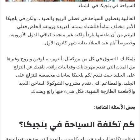
السياحة في بلجيكا في الشتاء
الغالبية يفضلون السياحة في فصلي الربيع والصيف، ولكن في بلجيكا
الأمر مختلف تماماً فللشتاء سمته الفريدة ورونقه الخاص فعلى
الرغم من أن طقسها بارداً ولكنه غير متجمد كباقي الدول الأوروبية،
وخصوصاً أيام عيد الميلاد بداية شهر كانون الأول.
بإمكانك التسوق في كل من بروكسل، أنتويرب، لوفين وبروج وغيرها
من المدن التي تقدم مهرجانات وفعاليات رائعة. ناهيك عن التزلج
على الجليد حيث تقدم لكم بلجيكا ساحات مخصصة للتزلج على
الجليد. والمطاعم التي تقدم مشروب الشوكولا الساخن اللذيذ
والأطعمة الطازجة الشهية. فكل شيء فيها رائع ويشدك.
بعض الأسئلة الشائعة:
كم تكلفة السياحة في بلجيكا؟
تختلف تكلفة السياحة في بلجيكا حسب المدة التي ستبقى فيها ونوع