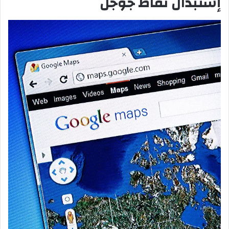
إستبدال نقاط جوجل