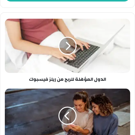
الدول المؤهلة للربح من ريلز فيسبوك