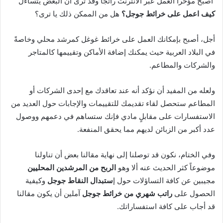
أصبح مؤخراً العمل عبر الانترنت رائجا وقد ترى أن البعض يتساءل
كيف اعمل على خرائط جوجل؟
هل من الممكن ذلك يا ترى؟
أجل، أصبح بإمكانك العمل على خرائط غوغل كمرشد محلي وخاصةً
في البلاد العربية حيث يمكنك إضافة الأماكن وتقييمها كالمتاجر
والشركات والمطاعم.
ولعله من المفيد أن نؤكد أنه عند تعاقدك مع إحدى الشركات أو
المطاعم ستحصل لقاء تقديمك للتقييمات والإجابات حول العديد من
الاستفسارات على مقابلٍ مادي فإنك ستساهم في دعمهم ووصول
عدد أكبر من الزبائن لديهم مما يحقق المنفعة.
وفي الختام، نكون قد توصلنا إلى نهاية مقالنا بعض أن تناولنا
موضوعاً كثر الحديث عنه ألا وهو
الربح من المرشدين المحليين
مجيبين عن كافة التساؤلات حول إ
ستبدال النقاط جوجل
وكيفية
الحصول على
راتب شهري من خرائط جوجل
آملين أن يكون مقالنا
قد أجاب على كافة استفساراتك.