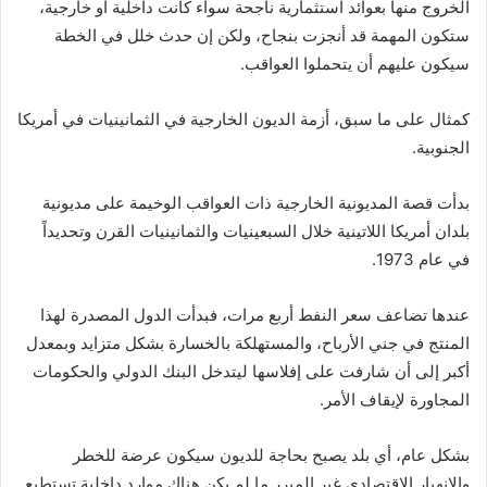
الخروج منها بعوائد استثمارية ناجحة سواء كانت داخلية أو خارجية،
ستكون المهمة قد أنجزت بنجاح، ولكن إن حدث خلل في الخطة
سيكون عليهم أن يتحملوا العواقب.
كمثال على ما سبق، أزمة الديون الخارجية في الثمانينيات في أمريكا
الجنوبية.
بدأت قصة المديونية الخارجية ذات العواقب الوخيمة على مديونية
بلدان أمريكا اللاتينية خلال السبعينيات والثمانينيات القرن وتحديداً
في عام 1973.
عندها تضاعف سعر النفط أربع مرات، فبدأت الدول المصدرة لهذا
المنتج في جني الأرباح، والمستهلكة بالخسارة بشكل متزايد وبمعدل
أكبر إلى أن شارفت على إفلاسها ليتدخل البنك الدولي والحكومات
المجاورة لإيقاف الأمر.
بشكل عام، أي بلد يصبح بحاجة للديون سيكون عرضة للخطر
والانهيار الاقتصادي غير المبرر ما لم يكن هناك موارد داخلية تستطيع