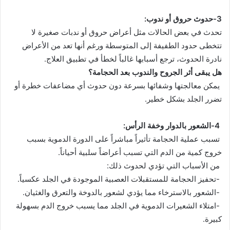
3-حدوث حروق أو ندوب:
تحدث في بعض الحالات مثل أعراض حروق أو ندبات صغيرة لا
تتخطى حدود الطفيفة إلى المتوسطة ورغم أنها تعد من الأعراض
نادرة الحدوث، ترجع أسبابها غالباً لخطأ في تطبيق العلاج.
هل يبقى أثر الجروح والندوب بعد الحجامة؟
يمكن معالجتها وشفائها بسرعة دون حدوث أي مضاعفات خطرة أو
تضرر الجلد بشكل خطير.
4-الشعور بالدوار وخفة الرأس:
تسبب عملية الحجامة تأثيراً مباشراً على الدورة الدموية بسبب
خروج كمية من الدم التي تسبب أعراضاً سلبية أحياناً.
من الأسباب التي تؤدي لحدوث ذلك:
-تحفيز الحجامة للمستقبلات العصبية الموجودة في الجلد عكسياً.
-الشعور بالاسترخاء مما يؤدي لشعور بالدوخة والتعرق والغثيان.
-امتلاء الشعيرات الدموية في الجلد مما يسبب خروج الدم بسهولة
كبيرة.