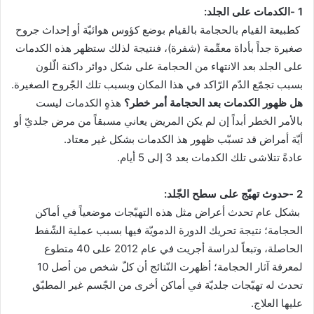
1 -الكدمات على الجلد:
كطبيعة القيام بالحجامة بالقيام بوضع كؤوس هوائيّة أو إحداث جروح
صغيرة جداً بأداة معقّمة (شفرة)، فنتيجة لذلك ستظهر هذه الكدمات
على الجلد بعد الانتهاء من الحجامة على شكل دوائر داكنة الّلون
بسبب تجمّع الدّم الرّاكد في هذا المكان وبسبب تلك الجّروح الصغيرة.
هل ظهور الكدمات بعد الحجامة أمر خطر؟
هذهٍ الكدمات ليست
بالأمر الخطر أبداً إن لم يكن المريض يعاني مسبقاً من مرض جلديّ أو
أيّة أمراض قد تسبّب ظهور هذ الكدمات بشكل غير معتاد.
عادةً تتلاشى تلك الكدمات بعد 3 إلى 5 أيام.
2 -حدوث تهيّج على سطح الجّلد:
بشكل عام تحدث أعراض مثل هذه التهيّجات موضعياً في أماكن
الحجامة؛ نتيجة تحريك الدورة الدمويّة فيها بسبب عملية الشّفط
الحاصلة، وتبعاً لدراسة أجريت في عام 2012 على 40 متطوع
لمعرفة آثار الحجامة؛ أظهرت النّتائج أن كلّ شخص من أصل 10
تحدث له تهيّجات جلديّة في أماكن أخرى من الجّسم غير المطبّق
عليها العلاج.