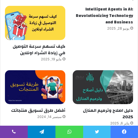
Intelligent Agents in AI:
Revolutionizing Technology
and Business
يونيو 28, 2025
كيف تسهم سرعة التوصيل
في زيادة الشراء اونلاين
مايو 19, 2025
دليل اصلاح وترميم المنازل
أفضل طرق تسويق منتجاتك
2025
سبتمبر 14, 2024
يناير 6, 2025
يسبوك
تويتر
واتساب
تيلقرام
ڤايبر