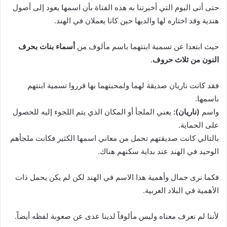
حتى أتى اليوم التي أخبرتنا به هذه الفتاة بأن اسمها يعود إلى أصول
هندية وقد اختاره لها والديها حين كانا يعملان في الهند.
حيث ابتعدا عن تسمية ابنتهما باسم مألوف من
أسماء بنات بحرف
النون من ثلاث حروف
.
فقد كانت ناريان صديقة لهما ولمحبتهما بها قرروا تسمية ابنتهم
باسمها.
واسم
(ناريان):
يعني الملجأ أو المكان الذي يتم اللجوء إليه للحصول
على الحماية.
بالتالي كانت صديقتهم تحمل من معاني اسمها الكثير فكانت ملجأهم
الوحيد في الهند عند بداية سكنهم هناك.
فكما نرى جمال وأهمية هذا الاسم في الهند لكن لم يكن يحمل ذات
الأهمية في البلاد العربية.
لأننا لم نعرف معناه وليس مألوفاً لدينا عدى عن صعوبة لفظه أيضاً.