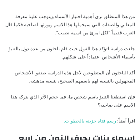
من هذا المنطلق نرى أهمية اختيار الأسماء ويتوجب علينا معرفة
المعاني والصفات التي سيحملها هذا الاسم ويورثها لصاحبه فكما قال
العرب قديماً “لكل امرئ من اسمه نصيب”.
جاءت دراسة لتؤكد هذا القول حيث قام باحثون من عدة دول بالتنبؤ
بأسماء الأشخاص اعتماداً على شكلهم.
أكد الباحثون أن المتطوعين لأجل هذه الدراسة صنفوا الأشخاص
المجهولين بالنسبة لهم باسمهم الصحيح، بنسبة مدهشة.
فإن استطعنا التنبؤ باسم شخص ما، فما حجم الأثر الذي يتركه هذا
الاسم على صاحبه؟
اقرأ أيضاً:
رسم فتاة حزينة بالخطوات.
اسماء بنات بحرف النون من اربع