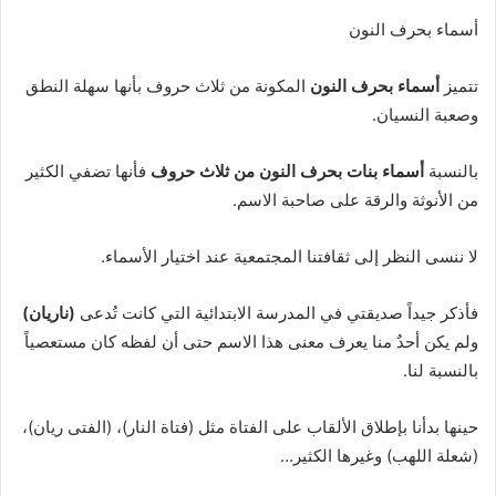
أسماء بحرف النون
تتميز
أسماء بحرف النون
المكونة من ثلاث حروف بأنها سهلة النطق
وصعبة النسيان.
بالنسبة
أسماء بنات بحرف النون من ثلاث حروف
فأنها تضفي الكثير
من الأنوثة والرقة على صاحبة الاسم.
لا ننسى النظر إلى ثقافتنا المجتمعية عند اختيار الأسماء.
فأذكر جيداً صديقتي في المدرسة الابتدائية التي كانت تُدعى
(ناريان)
ولم يكن أحدٌ منا يعرف معنى هذا الاسم حتى أن لفظه كان مستعصياً
بالنسبة لنا.
حينها بدأنا بإطلاق الألقاب على الفتاة مثل (فتاة النار)، (الفتى ريان)،
(شعلة اللهب) وغيرها الكثير…