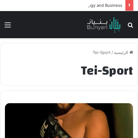
Intelligent Agents in AI: Revolutionizing Technology and Business
بحث
الق
عن
الرئيسية
/
Tei-Sport
Tei-Sport