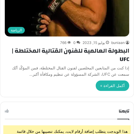
الرياضة
buniaan
يوليو 15, 2023
0
766
البطولة العالمية للفنون القتالية المختلطة |
UFC
إذا كنت من المتابعين المخلصين لفنون القتال المختلطة، فمن المؤكّد أنّك
سمعت عن UFC، الشركة المسؤولة عن تنظيم ومكافأة أكبر…
أكمل القراءة »
تابعنا
هذا الويدجت يتطلب إضافة أرقام لايت، يمكنك تنصيبها من خلال قائمة