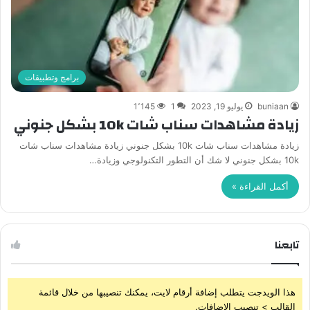
برامج وتطبيقات
buniaan
يوليو 19, 2023
1
1٬145
زيادة مشاهدات سناب شات 10k بشكل جنوني
زيادة مشاهدات سناب شات 10k بشكل جنوني زيادة مشاهدات سناب شات
10k بشكل جنوني لا شك أن التطور التكنولوجي وزيادة…
أكمل القراءة »
تابعنا
هذا الويدجت يتطلب إضافة أرقام لايت، يمكنك تنصيبها من خلال قائمة
القالب > تنصيب الإضافات.