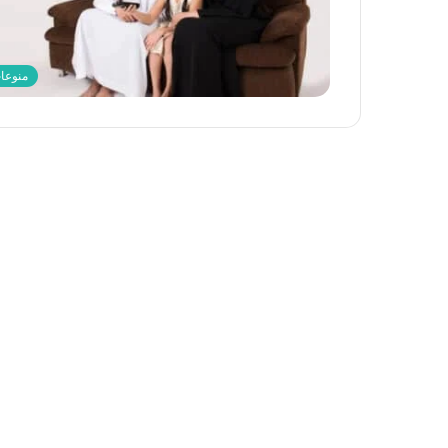
منوعا