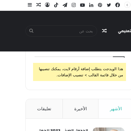
فيسبوك
تويتر
بينتيريست
لينكدإن
يوتيوب
انستقرام
تيلقرام
‫TikTok
تسجيل
مقال
إضافة
الدخول
عشوائي
عمود
جانبي
عليمي
مقال
بحث
تابعنا
هذا الويدجت يتطلب إضافة أرقام لايت، يمكنك تنصيبها
عشوائي
عن
من خلال قائمة القالب > تنصيب الإضافات.
الأشهر
الأخيرة
تعليقات
الجدول الصيني 2023 للحمل