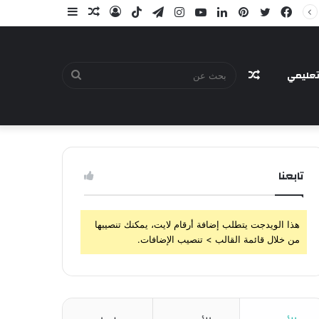
فيسبوك
تويتر
بينتيريست
لينكدإن
يوتيوب
انستقرام
تيلقرام
‫TikTok
تسجيل
مقال
إضافة
الدخول
عشوائي
عمود
جانبي
عليمي
مقال
بحث
تابعنا
عشوائي
عن
هذا الويدجت يتطلب إضافة أرقام لايت، يمكنك تنصيبها
من خلال قائمة القالب > تنصيب الإضافات.