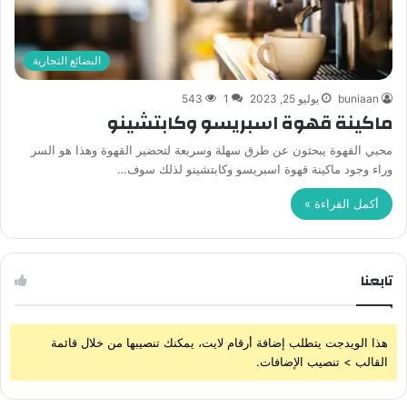
البضائع التجارية
buniaan
يوليو 25, 2023
1
543
ماكينة قهوة اسبريسو وكابتشينو
محبي القهوة يبحثون عن طرق سهلة وسريعة لتحضير القهوة وهذا هو السر
وراء وجود ماكينة قهوة اسبريسو وكابتشينو لذلك سوف…
أكمل القراءة »
تابعنا
هذا الويدجت يتطلب إضافة أرقام لايت، يمكنك تنصيبها من خلال قائمة
القالب > تنصيب الإضافات.