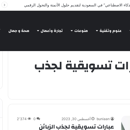
Intelligent Agents in AI: Revolutionizing Tec
علوم وتقنية
منوعات
تجارة وأعمال
صحة و جمال
ت
رات تسويقية لجذب
buniaan
أغسطس 30, 2023
0
2٬374
عبارات تسويقية لجذب الزبائن