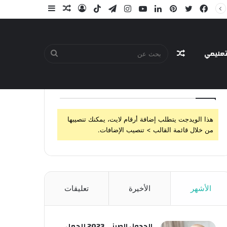
فيسبوك
تويتر
بينتيريست
لينكدإن
يوتيوب
انستقرام
تيلقرام
‫TikTok
تسجيل
مقال
إضافة
الدخول
عشوائي
عمود
جانبي
عليمي
مقال
بحث
تابعنا
هذا الويدجت يتطلب إضافة أرقام لايت، يمكنك تنصيبها
عشوائي
عن
من خلال قائمة القالب > تنصيب الإضافات.
الأشهر
الأخيرة
تعليقات
الجدول الصيني 2023 للحمل