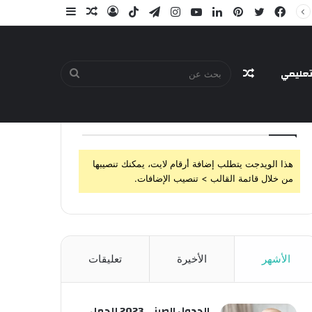
فيسبوك
تويتر
بينتيريست
لينكدإن
يوتيوب
انستقرام
تيلقرام
‫TikTok
تسجيل
مقال
إضافة
الدخول
عشوائي
عمود
جانبي
عليمي
مقال
بحث
تابعنا
هذا الويدجت يتطلب إضافة أرقام لايت، يمكنك تنصيبها
عشوائي
عن
من خلال قائمة القالب > تنصيب الإضافات.
الأشهر
الأخيرة
تعليقات
الجدول الصيني 2023 للحمل