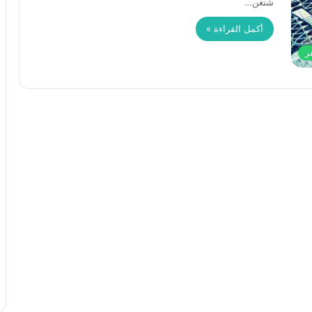
شنغن…
أكمل القراءة »
ر