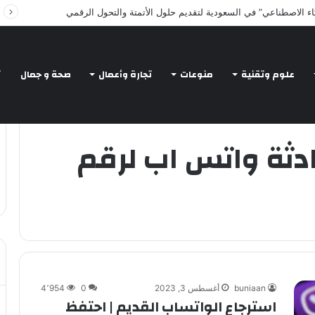
Intelligent Agents in AI: Revolutionizing Te
علوم وتقنية
منوعات
تجارة وأعمال
صحة و جمال
ت
دثة واتس اب لرقم
buniaan
أغسطس 3, 2023
0
4٬954
استرجاع الواتساب القديم | احتفظ