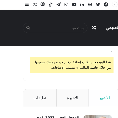
فيسبوك
تويتر
بينتيريست
لينكدإن
يوتيوب
انستقرام
تيلقرام
‫TikTok
تسجيل
مقال
إضافة
الدخول
عشوائي
عمود
جانبي
عليمي
مقال
بحث
تابعنا
هذا الويدجت يتطلب إضافة أرقام لايت، يمكنك تنصيبها
عشوائي
عن
من خلال قائمة القالب > تنصيب الإضافات.
الأشهر
الأخيرة
تعليقات
الجدول الصيني 2023 للحمل