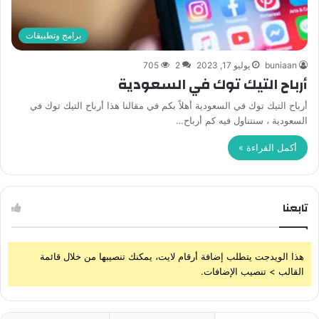
برامج وتطبيقات
buniaan
يوليو 17, 2023
2
705
أرباح التيك توك في السعودية
أرباح التيك توك في السعودية أهلاً بكم في مقالنا هذا أرباح التيك توك في
السعودية ، سنتناول فيه كم أرباح…
أكمل القراءة »
تابعنا
هذا الويدجت يتطلب إضافة أرقام لايت، يمكنك تنصيبها من خلال قائمة
القالب > تنصيب الإضافات.