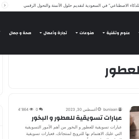
Intelligent Agents in AI: Revolutionizing Tech
علوم وتقنية
منوعات
تجارة وأعمال
صحة و جمال
ت
عطور
buniaan
أغسطس 30, 2023
0
4٬864
عبارات تسويقية للعطور و البخور
عبارات تسويقية للعطور و البخور من أهم الأمور التسويقية
التي عليك الاهتمام بها للترويج لمنتجاتك، فعبارات تسويقية