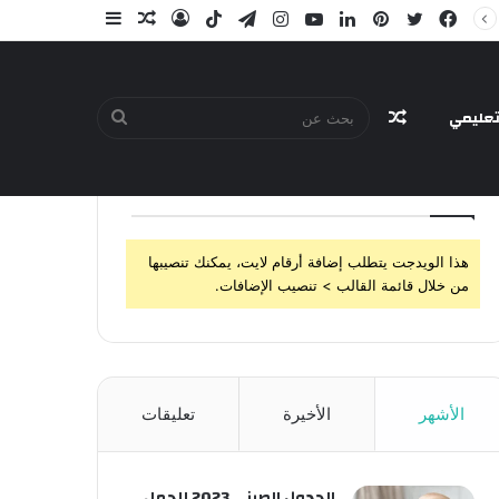
فيسبوك
تويتر
بينتيريست
لينكدإن
يوتيوب
انستقرام
تيلقرام
‫TikTok
تسجيل
مقال
إضافة
الدخول
عشوائي
عمود
جانبي
عليمي
مقال
بحث
تابعنا
هذا الويدجت يتطلب إضافة أرقام لايت، يمكنك تنصيبها
عشوائي
عن
من خلال قائمة القالب > تنصيب الإضافات.
الأشهر
الأخيرة
تعليقات
الجدول الصيني 2023 للحمل