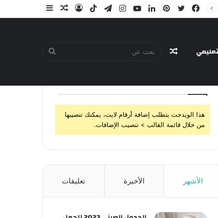
فيسبوك
تويتر
بينتيريست
لينكدإن
يوتيوب
انستقرام
تيلقرام
‫TikTok
تسجيل
مقال
إضافة
الدخول
عشوائي
عمود
جانبي
عليمي
مقال
بحث
تابعنا
هذا الويدجت يتطلب إضافة أرقام لايت، يمكنك تنصيبها
عشوائي
عن
من خلال قائمة القالب > تنصيب الإضافات.
الأشهر
الأخيرة
تعليقات
الجدول الصيني 2023 للحمل