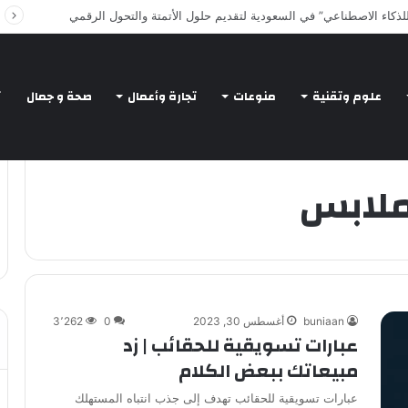
Intelligent Agents in AI: Revolutionizing Tech
علوم وتقنية
منوعات
تجارة وأعمال
صحة و جمال
ت
ملابس
buniaan
أغسطس 30, 2023
0
3٬262
عبارات تسويقية للحقائب | زد
مبيعاتك ببعض الكلام
عبارات تسويقية للحقائب تهدف إلى جذب انتباه المستهلك