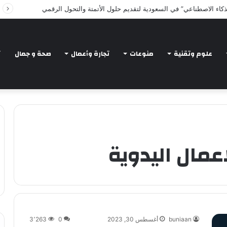
Intelligent Agents in AI: Revolutionizing Tec
علوم وتقنية
منوعات
تجارة وأعمال
صحة و جمال
ت
عمال اليدوية
buniaan
أغسطس 30, 2023
0
3٬263