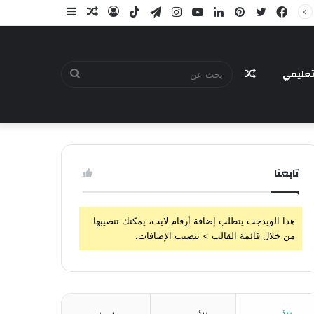
فيسبوك
تويتر
بينتيريست
لينكدإن
يوتيوب
انستقرام
تيلقرام
‫TikTok
تسجيل
مقال
إضافة
الدخول
عشوائي
عمود
جانبي
عليمي
مقال
بحث
تابعنا
عشوائي
عن
هذا الويدجت يتطلب إضافة أرقام لايت، يمكنك تنصيبها
من خلال قائمة القالب > تنصيب الإضافات.