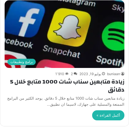
برامج وتطبيقات
buniaan
يوليو 19, 2023
2
1٬910
زيادة متابعين سناب شات 1000 متابع خلال 5
دقائق
زيادة متابعين سناب شات 1000 متابع خلال 5 دقائق. يوجد الكثير من البرامج
الممتعة والمسلية على جهازك، لاسيما ان تطبيق…
أكمل القراءة »