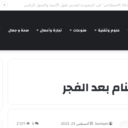
Intelligent Agents in AI: Revolutionizing Tec
علوم وتقنية
منوعات
تجارة وأعمال
صحة و جمال
ت
ام بعد الفجر
buniaan
أغسطس 23, 2023
0
2٬271