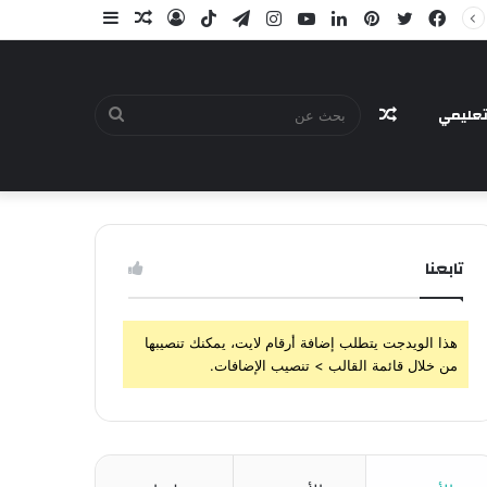
فيسبوك
تويتر
بينتيريست
لينكدإن
يوتيوب
انستقرام
تيلقرام
‫TikTok
تسجيل
مقال
إضافة
الدخول
عشوائي
عمود
جانبي
عليمي
مقال
بحث
تابعنا
عشوائي
عن
هذا الويدجت يتطلب إضافة أرقام لايت، يمكنك تنصيبها
من خلال قائمة القالب > تنصيب الإضافات.