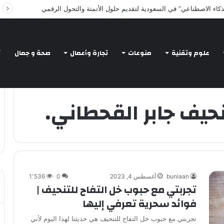
Intelligent Agents in AI: Revolutionizing Tec
علوم وتقنية
منوعات
تجارة وأعمال
صحة و جمال
ت
نحيف جابر القحطاني.
buniaan
أغسطس 4, 2023
0
1٬536
تجربتي مع حبوب خل التفاح للتنحيف |
فوائد سحرية تعرفي إليها
تجربتي مع حبوب خل التفاح للتنحيف هي حديثنا لهذا اليوم لأني