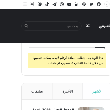
فيسبوك
تويتر
بينتيريست
لينكدإن
يوتيوب
انستقرام
تيلقرام
‫TikTok
تسجيل
مقال
إضافة
الدخول
عشوائي
عمود
جانبي
عليمي
مقال
بحث
تابعنا
هذا الويدجت يتطلب إضافة أرقام لايت، يمكنك تنصيبها
عشوائي
عن
من خلال قائمة القالب > تنصيب الإضافات.
الأشهر
الأخيرة
تعليقات
الجدول الصيني 2023 للحمل