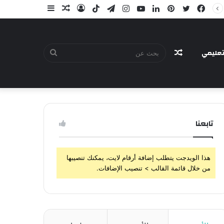
فيسبوك
تويتر
بينتيريست
لينكدإن
يوتيوب
انستقرام
تيلقرام
‫TikTok
تسجيل
مقال
إضافة
الدخول
عشوائي
عمود
جانبي
عليمي
مقال
بحث
تابعنا
عشوائي
عن
هذا الويدجت يتطلب إضافة أرقام لايت، يمكنك تنصيبها
من خلال قائمة القالب > تنصيب الإضافات.