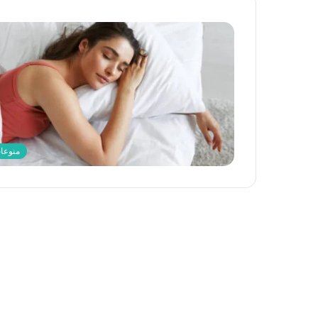
منوعا