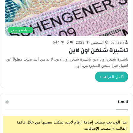
سياحة و سفر
buniaan
أغسطس 11, 2023
0
544
تاشيرة شنغن اون لاين
تاشيرة شنغن اون لاين تاشيرة شنغن اون لاين، لا بد من أنك بحثت مطولاً عن
اسهل فيزا شنغن للسعوديين، أو…
أكمل القراءة »
تابعنا
هذا الويدجت يتطلب إضافة أرقام لايت، يمكنك تنصيبها من خلال قائمة
القالب > تنصيب الإضافات.