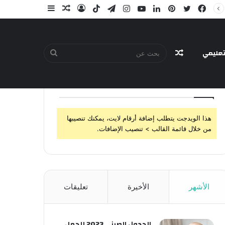
فيسبوك
تويتر
بينتيريست
لينكدإن
يوتيوب
انستقرام
تيلقرام
‫TikTok
تسجيل
مقال
إضافة
الدخول
عشوائي
عمود
جانبي
عليمي
مقال
بحث
تابعنا
هذا الويدجت يتطلب إضافة أرقام لايت، يمكنك تنصيبها
عشوائي
عن
من خلال قائمة القالب > تنصيب الإضافات.
الأشهر
الأخيرة
تعليقات
الجدول الصيني 2023 للحمل