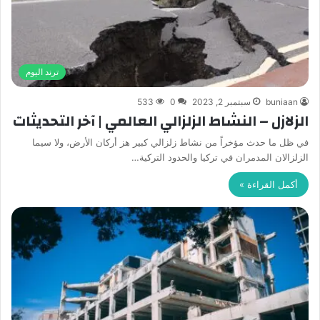
ترند اليوم
buniaan
سبتمبر 2, 2023
0
533
الزلازل – النشاط الزلزالي العالمي | آخر التحديثات
في ظل ما حدث مؤخراً من نشاط زلزالي كبير هز أركان الأرض، ولا سيما
الزلزالان المدمران في تركيا والحدود التركية…
أكمل القراءة »