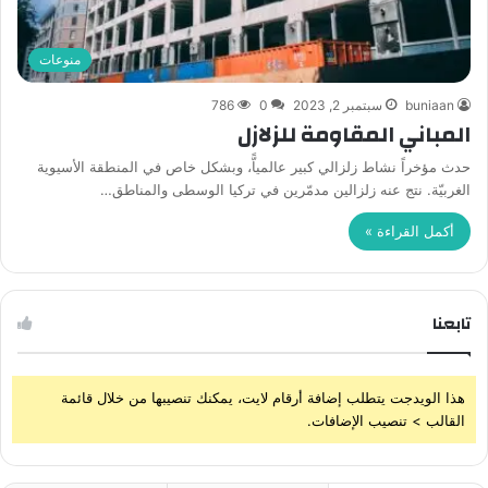
منوعات
buniaan
سبتمبر 2, 2023
0
786
المباني المقاومة للزلازل
حدث مؤخراً نشاط زلزالي كبير عالمياًّ، وبشكل خاص في المنطقة الأسيوية
الغربيّة. نتج عنه زلزالين مدمّرين في تركيا الوسطى والمناطق…
أكمل القراءة »
تابعنا
هذا الويدجت يتطلب إضافة أرقام لايت، يمكنك تنصيبها من خلال قائمة
القالب > تنصيب الإضافات.